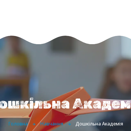
Головна
Про нас
Напрямки
Абонементи
Блог
Контакти
ошкільна Академ
Головна
Навчання
Дошкільна Академія