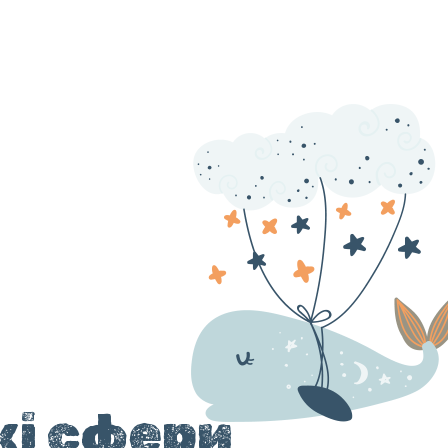
кі сфери