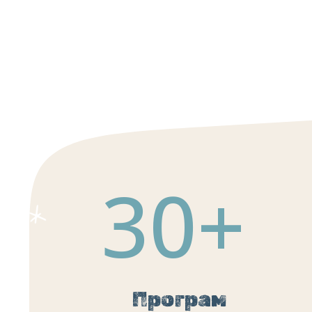
30
+
Програм