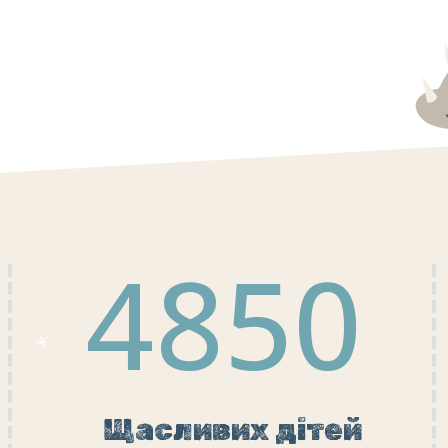
4850
Щасливих дітей