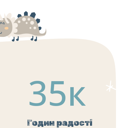
35
к
Годин радості