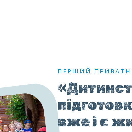
Головна
Про нас
Напрямки
Абонементи
Блог
Контакти
ПЕРШИЙ ПРИВАТНИ
«Дитинств
підготовк
вже і є ж