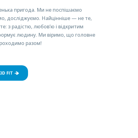
енька пригода. Ми не поспішаємо
мо, досліджуємо. Найцінніше — не те,
те: з радістю, любов’ю і відкритим
формує людину. Ми віримо, що головне
 проходимо разом!
D FIT