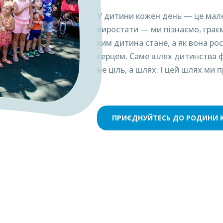
У дитини кожен день — це мал
виростати — ми пізнаємо, грає
ким дитина стане, а як вона рос
серцем. Саме шлях дитинства 
не ціль, а шлях. І цей шлях ми
ПРИЄДНУЙТЕСЬ ДО РОДИНИ KI