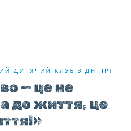
ЗАПИСАТИСЬ
Й ДИТЯЧИЙ КЛУБ В ДНІПРІ
о — це не
а до життя, це
иття!»