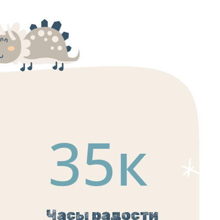
35
к
Часы радости