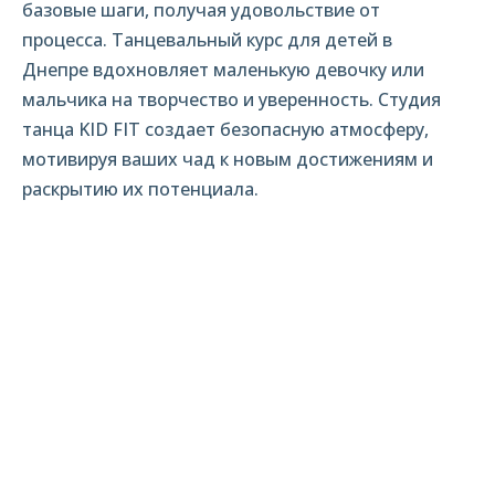
базовые шаги, получая удовольствие от
процесса. Танцевальный курс для детей в
Днепре вдохновляет маленькую девочку или
мальчика на творчество и уверенность. Студия
танца KID FIT создает безопасную атмосферу,
мотивируя ваших чад к новым достижениям и
раскрытию их потенциала.
Кружки танцев для детей:
путешествие в мир движения и
творчества
В детском центре тренировки проводит
профессиональный педагог, который учит
малышей чувствовать музыку и выражать
эмоции через танец, создавая позитивную
атмосферу. Па включают простые связки
движений, чтобы каждый ребёнок с радостью